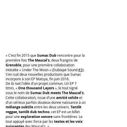
« C'est fin 2015 que
Sumac Dub
rencontre pour la
première fois
The Maucal's
, deux frangins de
Grenoble
, pour une première collaboration
intitulée « Under The Moon » (Dubtape Sound
#3
).
S'en suit deux nouvelles productions que Sumac
incorpore à son EP Matsya, fin juin 2016.
De là nait l'idée d'un projet commun. Un EP 7
titres, «
One thousand Layers
», le tout signé
sous le nom de
Sumac Dub meets The Maucal's
.
Cette collaboration, issue d'une
amitié solide
et
d'un sérieux parfois douteux donne naissance à un
mélange subtile
entre les deux univers.
Tantôt
reggae, tantôt dub techno
, cet EP est un billet
pour une
exploration sonore
sans frontières. Le
tout appuyé avec force par les
textes et les voix
puissantes
des Maucal's. »