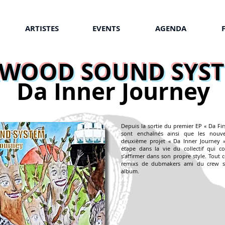
ARTISTES
EVENTS
AGENDA
WOOD SOUND SYS
Da Inner Journey
Depuis la sortie du premier EP « Da Fir
sont enchaînés ainsi que les nouve
deuxième projet « Da Inner Journey 
étape dans la vie du collectif qui co
s’affirmer dans son propre style. Tout
remixs de dubmakers ami du crew so
album.