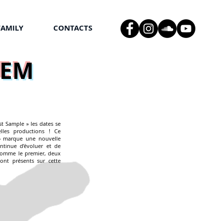
FAMILY
CONTACTS
TEM
st Sample » les dates se
lles productions ! Ce
» marque une nouvelle
ntinue d’évoluer et de
 comme le premier, deux
nt présents sur cette