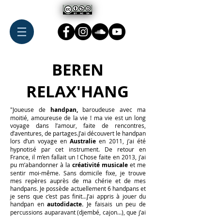
BEREN
RELAX'HANG
"Joueuse de
handpan,
baroudeuse avec ma
moitié, amoureuse de la vie ! ma vie est un long
voyage dans l’amour, faite de rencontres,
d’aventures, de partages.
J’ai découvert le handpan
lors d’un voyage en
Australie
en 2011, j’ai été
hypnotisé par cet instrument. De retour en
France, il m’en fallait un ! Chose faite en 2013, j’ai
pu m’abandonner à la
créativité musicale
et me
sentir moi-même. Sans domicile fixe, je trouve
mes repères auprès de ma chérie et de mes
handpans. Je possède actuellement 6 handpans et
je sens que c’est pas finit…
J’ai appris à jouer du
handpan en
autodidacte.
Je faisais un peu de
percussions auparavant (djembé, cajon…), que j’ai